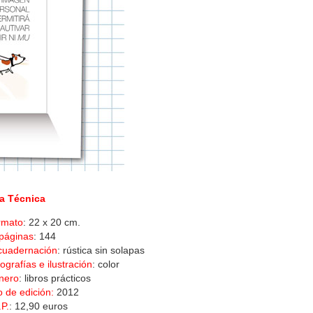
a Técnica
rmato
: 22 x 20 cm.
páginas
: 144
cuadernación
: rústica sin solapas
ografías e ilustración
: color
nero
: libros prácticos
 de edición:
2012
.P.
: 12,90 euros