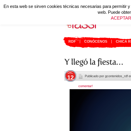
En esta web se sirven cookies técnicas necesarias para permitir y o
web. Puede obten
ACEPTAR
RDF
CONÓCENOS
CHICA 
DIC
12
Publicado por gcontenidos_rdf 
comentar!