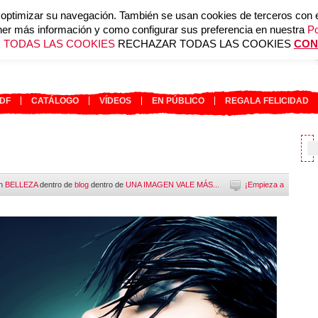
ptimizar su navegación. También se usan cookies de terceros con el f
er más información y como configurar sus preferencia en nuestra
Po
 TODAS LAS COOKIES
RECHAZAR TODAS LAS COOKIES
CON
RDF
CATÁLOGO
VÍDEOS
EN PÚBLICO
REGALA FELICIDAD
en
BELLEZA
dentro de
blog
dentro de
UNA IMAGEN VALE MÁS...
¡Empieza a